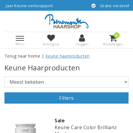
unt
Gratis verzending vanaf € 55,-- NL via G
0
Menu
Verlanglijst
Inloggen
Winkelwagen
Terug naar home
|
Keune haarproducten
Keune Haarproducten
Filters
Sale
Keune Care Color Brillianz