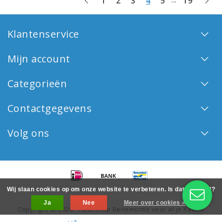
1
2
3
4
5
19
Klantenservice
Mijn account
Categorieën
Contactgegevens
Volg ons
Wij slaan cookies op om onze website te verbeteren. Is dat akkoord?
Ja
Nee
Meer over cookies »
Copyright © 2026 - Haarshop Benemonte voor al je Keune
haarproducten - All rights reserved - Realization
InStijl Media