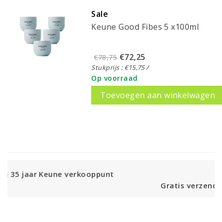
Sale
Keune Good Fibes 5 x100ml
€72,25
€78,75
Stukprijs : €15,75 /
Op voorraad
Toevoegen aan winkelwagen
ooppunt
Gratis verzending vanaf € 55,-- NL vi