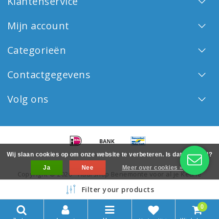
Klantenservice
Mijn account
Categorieën
Contactgegevens
Volg ons
Wij slaan cookies op om onze website te verbeteren. Is dat akkoord?
Ja
Nee
Meer over cookies »
Copyright © 2026 - Haarshop Benemonte voor al je Keune
haarproducten - All rights reserved - Realization
InStijl Media
Filter your products
0