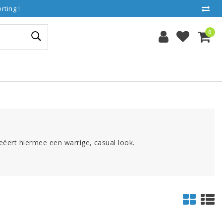
ting !
0
reëert hiermee een warrige, casual look.