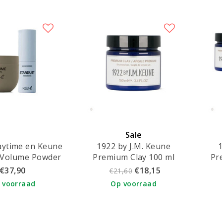
Sale
aytime en Keune
1922 by J.M. Keune
192
 Volume Powder
Premium Clay 100 ml
Pr
lume in je haar
€37,90
€18,15
€21,60
 voorraad
Op voorraad