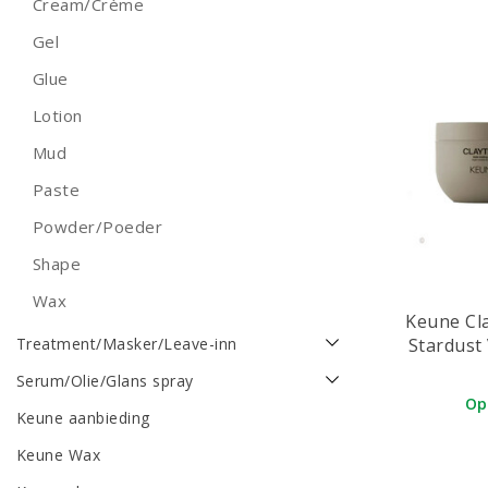
Cream/Crème
Gel
Glue
Lotion
Mud
Paste
Powder/Poeder
Shape
Wax
Keune Cl
Stardust
Treatment/Masker/Leave-inn
voor vo
Serum/Olie/Glans spray
Op
Keune aanbieding
Keune Wax