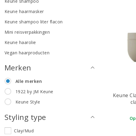
Keune shampoo
Keune haarmasker
Keune shampoo liter flacon
Mini reisverpakkingen
Keune haarolie
Vegan haarproducten
Merken
Alle merken
1922 by JM Keune
Keune Cl
cl
Keune Style
Styling type
Op
Clay/Mud