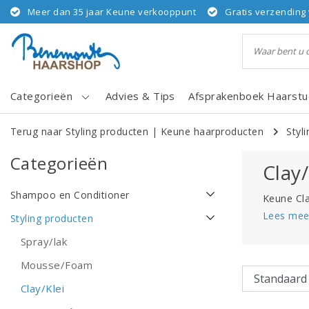
Meer dan 35 jaar Keune verkooppunt
Gratis verzending 
Categorieën
Advies & Tips
Afsprakenboek Haarstu
Terug naar Styling producten
|
Keune haarproducten
Styl
Categorieën
Clay/
Shampoo en Conditioner
Keune Cla
Lees mee
Styling producten
Spray/lak
Mousse/Foam
Clay/Klei