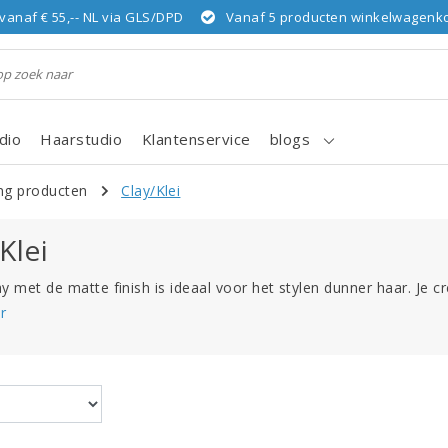
vanaf € 55,-- NL via GLS/DPD
Vanaf 5 producten winkelwagenkor
dio
Haarstudio
Klantenservice
blogs
ing producten
Clay/Klei
Klei
y met de matte finish is ideaal voor het stylen dunner haar. Je c
r