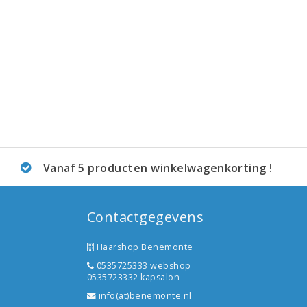
Vanaf 5 producten winkelwagenkorting !
Contactgegevens
Haarshop Benemonte
0535725333 webshop
0535723332 kapsalon
info(at)benemonte.nl