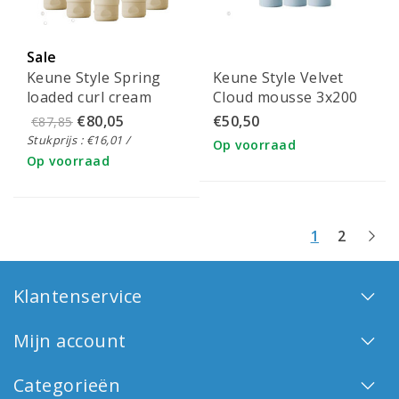
Sale
Keune Style Spring
Keune Style Velvet
loaded curl cream
Cloud mousse 3x200
5x150 ml
ml
€80,05
€50,50
€87,85
Stukprijs : €16,01 /
Op voorraad
Op voorraad
1
2
Klantenservice
Mijn account
Categorieën