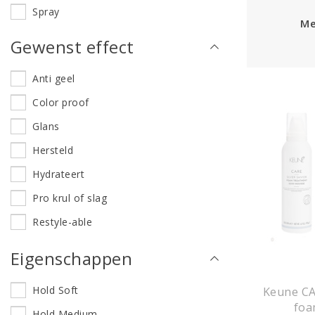
Spray
Me
Gewenst effect
Anti geel
Color proof
Glans
Hersteld
Hydrateert
Pro krul of slag
Restyle-able
UV-filter
Eigenschappen
Verstevigd
Hold Soft
Keune CA
Voedend
foa
Hold Medium