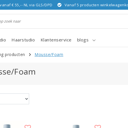
vanaf € 55,-- NL via GLS/DPD
Vanaf 5 producten winkelwagenkor
dio
Haarstudio
Klantenservice
blogs
ing producten
Mousse/Foam
sse/Foam