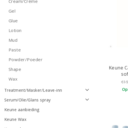
Cream/Crème
Gel
Glue
Lotion
Mud
Paste
Powder/Poeder
Keune C
Shape
so
Wax
€19
Op
Treatment/Masker/Leave-inn
Serum/Olie/Glans spray
Keune aanbieding
Keune Wax