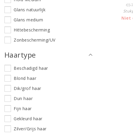
Volume
€57
Glans natuurlijk
Stukp
Niet
Glans medium
Hittebescherming
Zonbescherming/UV
Haartype
Beschadigd haar
Blond haar
Dik/grof haar
Dun haar
Fijn haar
Gekleurd haar
Zilver/Grijs haar