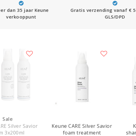
er dan 35 jaar Keune
Gratis verzending vanaf € 5
verkooppunt
GLS/DPD
Sale
RE Silver Savior
Keune CARE Silver Savior
K
m 3x200ml
foam treatment
sha