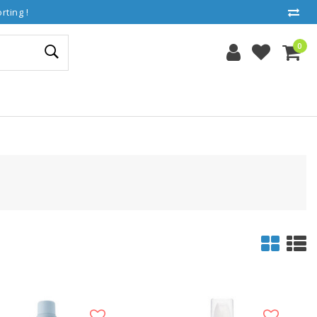
ting !
0