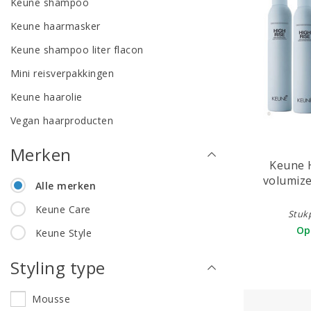
Keune shampoo
Keune haarmasker
Keune shampoo liter flacon
Mini reisverpakkingen
Keune haarolie
Vegan haarproducten
Merken
Keune H
volumiz
Alle merken
5
Keune Care
Stukp
Op
Keune Style
Styling type
Mousse