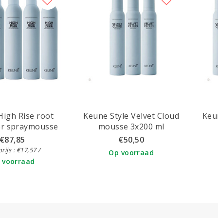
igh Rise root
Keune Style Velvet Cloud
Keu
er spraymousse
mousse 3x200 ml
x300 ml
€87,85
€50,50
rijs : €17,57 /
Op voorraad
 voorraad