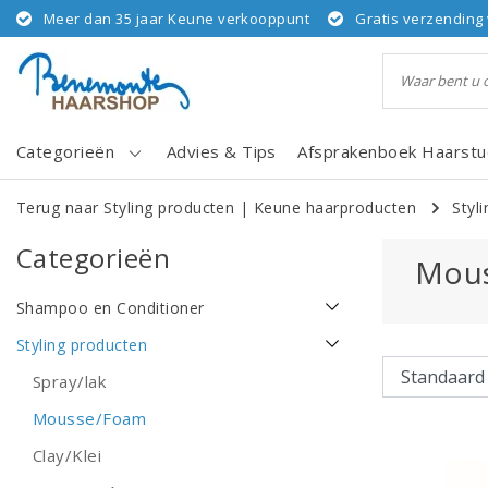
Meer dan 35 jaar Keune verkooppunt
Gratis verzending 
Categorieën
Advies & Tips
Afsprakenboek Haarstu
Terug naar Styling producten
|
Keune haarproducten
Styl
Categorieën
Mou
Shampoo en Conditioner
Styling producten
Spray/lak
Mousse/Foam
Clay/Klei