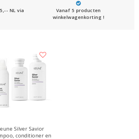
5,-- NL via
Vanaf 5 producten
winkelwagenkorting !
eune Silver Savior
mpoo, conditioner en