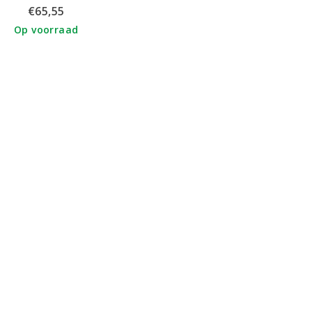
foam treatment
€65,55
Op voorraad