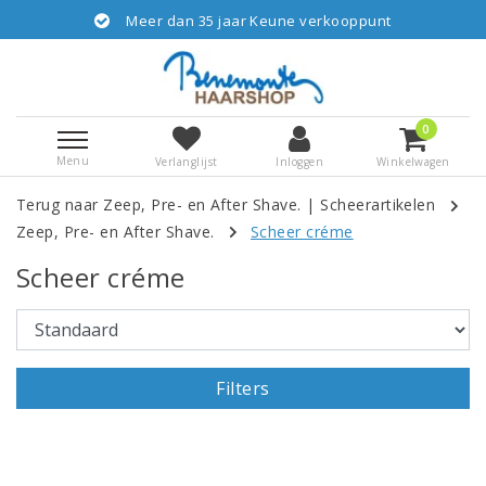
Meer dan 35 jaar Keune verkooppunt
0
Menu
Verlanglijst
Inloggen
Winkelwagen
Terug naar Zeep, Pre- en After Shave.
|
Scheerartikelen
Zeep, Pre- en After Shave.
Scheer créme
Scheer créme
Filters