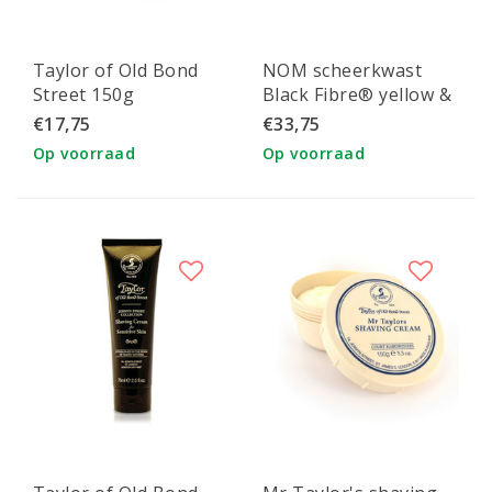
Taylor of Old Bond
NOM scheerkwast
Street 150g
Black Fibre® yellow &
scheercreme Jermyn
Taylor scheercréme
€17,75
€33,75
Street Collection
Lime
Op voorraad
Op voorraad