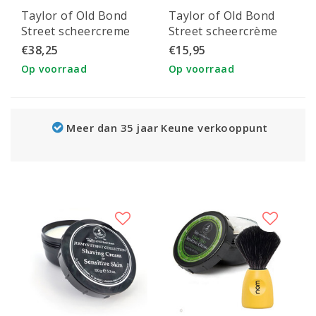
Taylor of Old Bond
Taylor of Old Bond
Street scheercreme
Street scheercrème
Eton College
Sandalwood
€38,25
€15,95
Collection 3x150g
Op voorraad
Op voorraad
Meer dan 35 jaar Keune verkooppunt