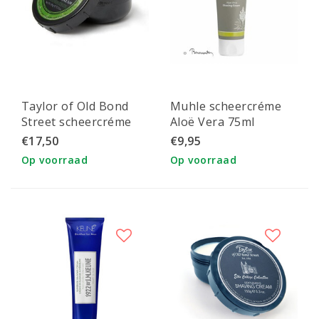
Taylor of Old Bond
Muhle scheercréme
Street scheercréme
Aloë Vera 75ml
Lime Zest
€17,50
€9,95
Op voorraad
Op voorraad