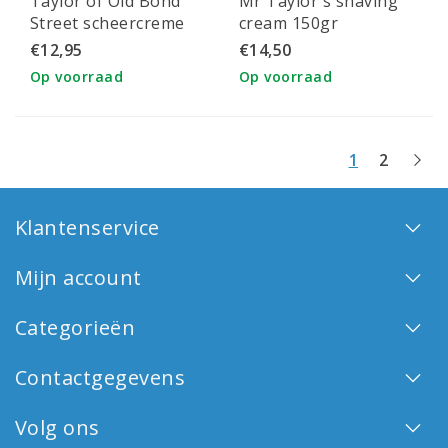
Taylor of Old Bond
Mr Taylor's shaving
Street scheercreme
cream 150gr
Sensitive skin Jermyn
scheercrème
€12,95
€14,50
St College 75ml
Op voorraad
Op voorraad
1
2
Klantenservice
Mijn account
Categorieën
Contactgegevens
Volg ons