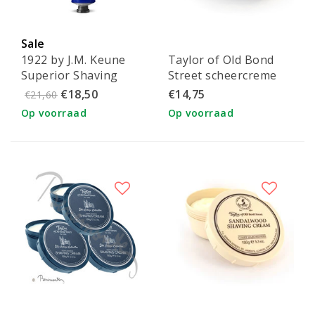
Sale
1922 by J.M. Keune
Taylor of Old Bond
Superior Shaving
Street scheercreme
Cream 150ml
150g Eton College
€18,50
€14,75
€21,60
Collection
Op voorraad
Op voorraad