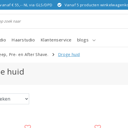
vanaf € 55,-- NL via GLS/DPD
Vanaf 5 producten winkelwagenkor
dio
Haarstudio
Klantenservice
blogs
eep, Pre- en After Shave.
Droge huid
e huid