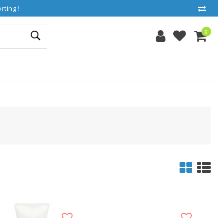
ting !
0