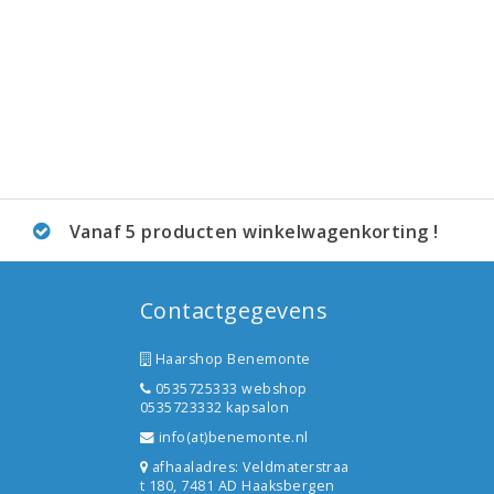
Vanaf 5 producten winkelwagenkorting !
Contactgegevens
Haarshop Benemonte
0535725333 webshop
0535723332 kapsalon
info(at)benemonte.nl
afhaaladres: Veldmaterstraa
t 180, 7481 AD Haaksbergen