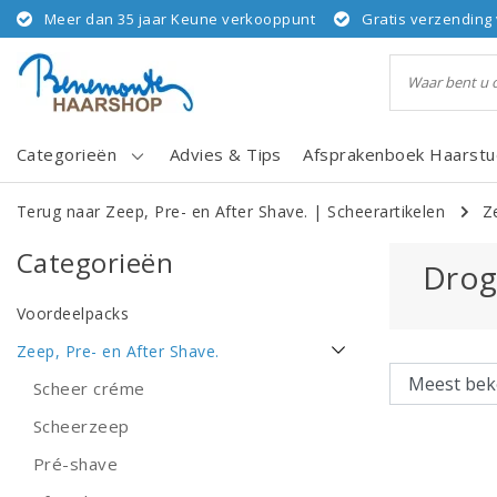
Meer dan 35 jaar Keune verkooppunt
Gratis verzending 
Categorieën
Advies & Tips
Afsprakenboek Haarstu
Terug naar Zeep, Pre- en After Shave.
|
Scheerartikelen
Z
Categorieën
Drog
Voordeelpacks
Zeep, Pre- en After Shave.
Scheer créme
Scheerzeep
Pré-shave