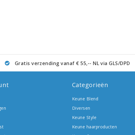
Gratis verzending vanaf € 55,-- NL via GLS/DPD
unt
Categorieën
Keune Blend
gen
Diversen
Keune Style
st
Keune haarproducten