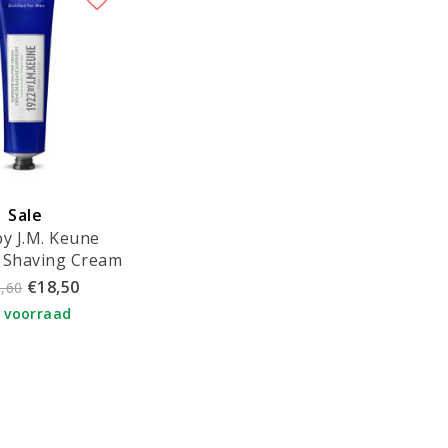
Sale
by J.M. Keune
 Shaving Cream
150ml
€18,50
,60
 voorraad