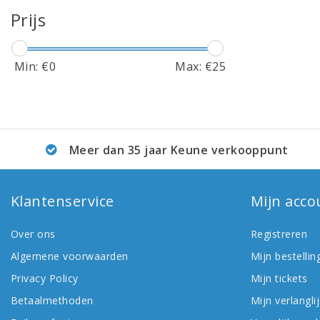
Prijs
Min: €
0
Max: €
25
Meer dan 35 jaar Keune verkooppunt
Klantenservice
Mijn acco
Over ons
Registreren
Algemene voorwaarden
Mijn bestellin
Privacy Policy
Mijn tickets
Betaalmethoden
Mijn verlanglij