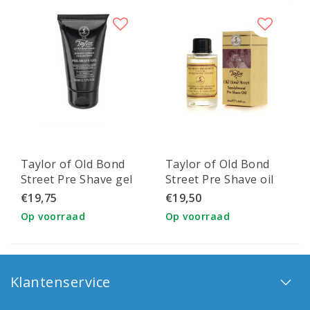
Taylor of Old Bond
Taylor of Old Bond
Street Pre Shave gel
Street Pre Shave oil
Jermyn St College
Sandalwood
€19,75
€19,50
50ml
Op voorraad
Op voorraad
Klantenservice