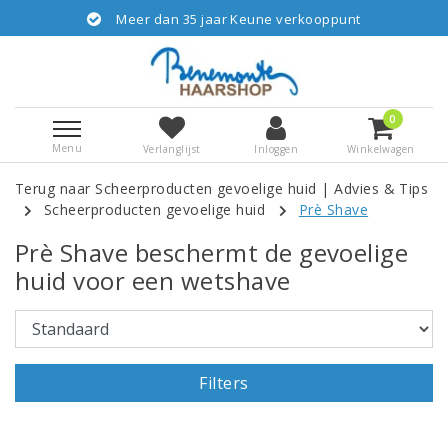
Meer dan 35 jaar Keune verkooppunt
0
Menu
Verlanglijst
Inloggen
Winkelwagen
Terug naar Scheerproducten gevoelige huid
|
Advies & Tips
Scheerproducten gevoelige huid
Prè Shave
Prè Shave beschermt de gevoelige
huid voor een wetshave
Filters