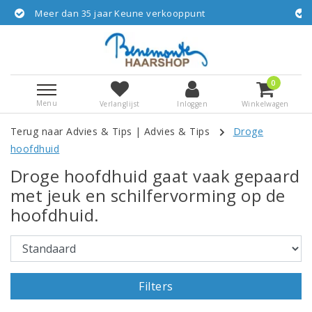
5 jaar Keune verkooppunt
Gratis verzending 
0
Menu
Verlanglijst
Inloggen
Winkelwagen
Terug naar Advies & Tips
|
Advies & Tips
Droge
hoofdhuid
Droge hoofdhuid gaat vaak gepaard
met jeuk en schilfervorming op de
hoofdhuid.
Filters