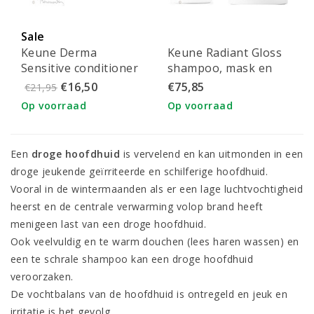
Sale
Keune Derma
Keune Radiant Gloss
Sensitive conditioner
shampoo, mask en
250ml
glans serum
€16,50
€75,85
€21,95
Op voorraad
Op voorraad
Een
droge hoofdhuid
is vervelend en kan uitmonden in een
droge jeukende geïrriteerde en schilferige hoofdhuid.
Vooral in de wintermaanden als er een lage luchtvochtigheid
heerst en de centrale verwarming volop brand heeft
menigeen last van een droge hoofdhuid.
Ook veelvuldig en te warm douchen (lees haren wassen) en
een te schrale shampoo kan een droge hoofdhuid
veroorzaken.
De vochtbalans van de hoofdhuid is ontregeld en jeuk en
irritatie is het gevolg.