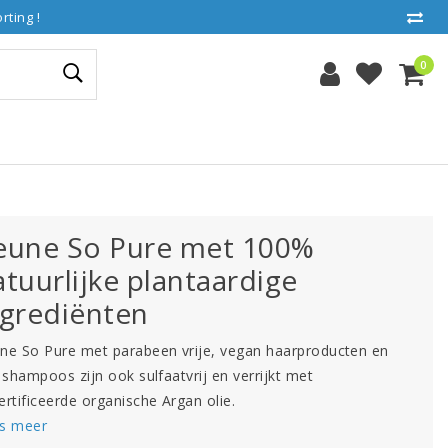
ting !
0
eune So Pure met 100%
atuurlijke plantaardige
ngrediënten
ne So Pure met parabeen vrije, vegan haarproducten en
e shampoos zijn ook sulfaatvrij en verrijkt met
ertificeerde organische Argan olie.
s meer