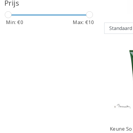
Prijs
Min: €
0
Max: €
10
Keune So 