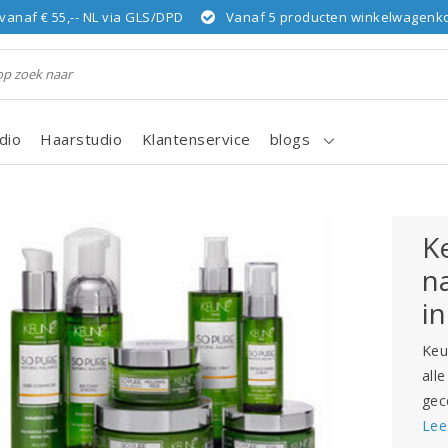
vanaf € 55,-- NL via GLS/DPD
Vanaf 5 producten winkelwagenkor
dio
Haarstudio
Klantenservice
blogs
K
n
i
Keu
all
gec
Lee