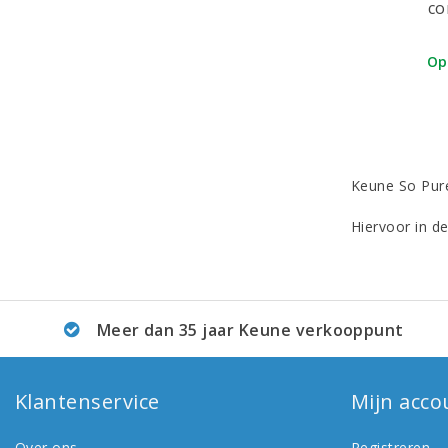
co
Op
Keune So Pure
Hiervoor in d
Meer dan 35 jaar Keune verkooppunt
Klantenservice
Mijn acco
Over ons
Registreren