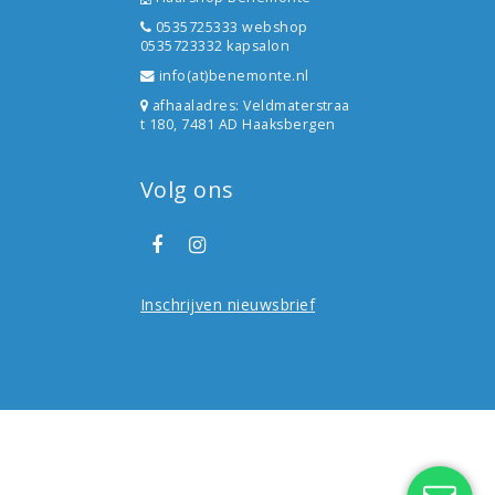
0535725333 webshop
0535723332 kapsalon
info(at)benemonte.nl
afhaaladres: Veldmaterstraa
t 180, 7481 AD Haaksbergen
Volg ons
Inschrijven nieuwsbrief