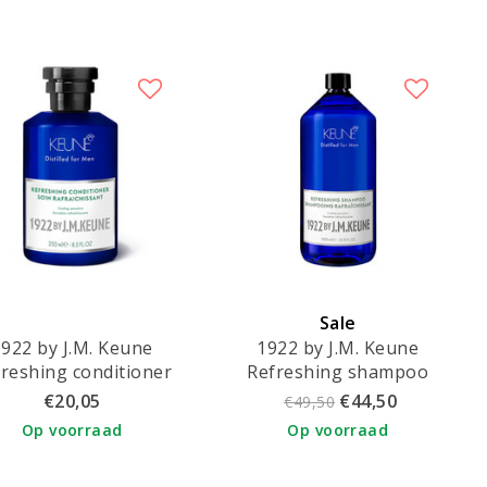
Sale
1922 by J.M. Keune
1922 by J.M. Keune
reshing conditioner
Refreshing shampoo
250ml
1000ml
€20,05
€44,50
€49,50
Op voorraad
Op voorraad