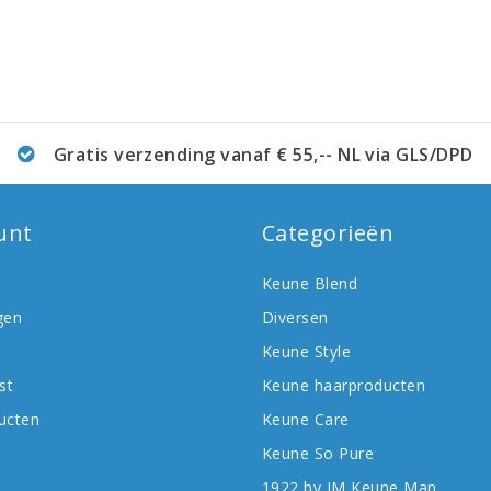
Gratis verzending vanaf € 55,-- NL via GLS/DPD
unt
Categorieën
Keune Blend
gen
Diversen
Keune Style
st
Keune haarproducten
ducten
Keune Care
Keune So Pure
1922 by JM Keune Man