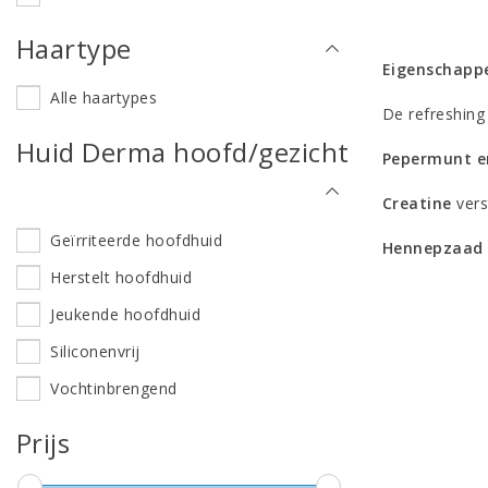
Haartype
Eigenschappe
Alle haartypes
De refreshing
Huid Derma hoofd/gezicht
Pepermunt e
Creatine
vers
Geïrriteerde hoofdhuid
Hennepzaa
Herstelt hoofdhuid
Jeukende hoofdhuid
Siliconenvrij
Vochtinbrengend
Prijs