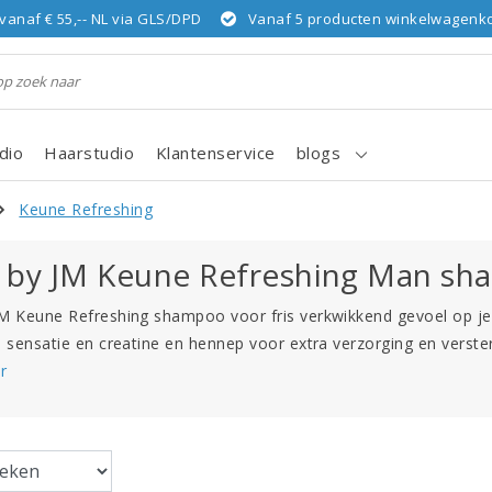
vanaf € 55,-- NL via GLS/DPD
Vanaf 5 producten winkelwagenkor
dio
Haarstudio
Klantenservice
blogs
Keune Refreshing
 by JM Keune Refreshing Man sh
M Keune Refreshing shampoo voor fris verkwikkend gevoel op j
e sensatie en creatine en hennep voor extra verzorging en verste
r