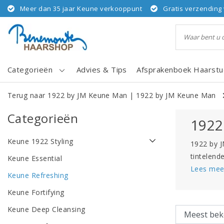
Meer dan 35 jaar Keune verkooppunt
Gratis verzending 
Categorieën
Advies & Tips
Afsprakenboek Haarstu
Terug naar 1922 by JM Keune Man
|
1922 by JM Keune Man
Categorieën
1922
Keune 1922 Styling
1922 by J
tintelend
Keune Essential
Lees mee
Keune Refreshing
Keune Fortifying
Keune Deep Cleansing