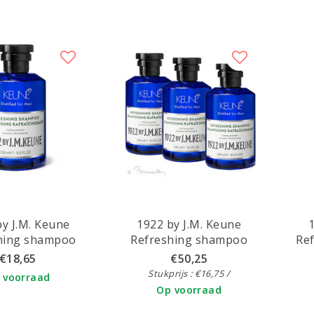
by J.M. Keune
1922 by J.M. Keune
hing shampoo
Refreshing shampoo
Ref
3x250ml
€18,65
€50,25
Stukprijs : €16,75 /
 voorraad
Op voorraad