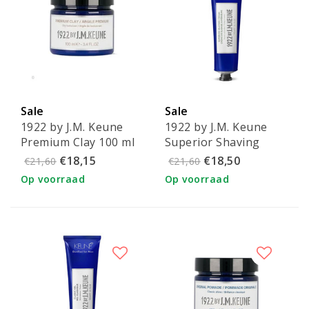
Sale
Sale
1922 by J.M. Keune
1922 by J.M. Keune
Premium Clay 100 ml
Superior Shaving
Cream 150ml
€18,15
€18,50
€21,60
€21,60
Op voorraad
Op voorraad