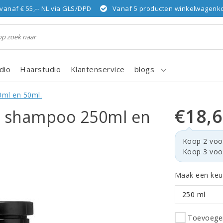
vanaf € 55,-- NL via GLS/DPD
Vanaf 5 producten winkelwagenkor
dio
Haarstudio
Klantenservice
blogs
0ml en 50ml.
€18,
al shampoo 250ml en
Koop 2 voo
Koop 3 voo
Maak een keu
250 ml
Toevoegen