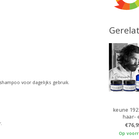
Gerela
shampoo voor dagelijks gebruik.
keune 19
haar- 
baardverz
.
€76,9
Op voor
.