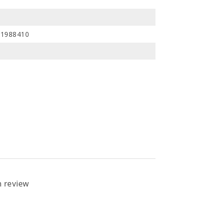
81988410
n review