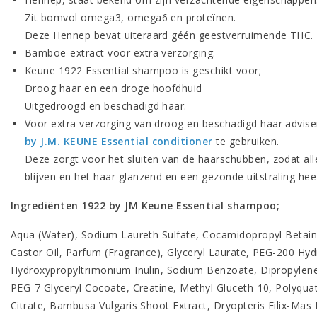
Zit bomvol omega3, omega6 en proteïnen.
Deze Hennep bevat uiteraard géén geestverruimende THC.
Bamboe-extract voor extra verzorging.
Keune 1922 Essential shampoo is geschikt voor;
Droog haar en een droge hoofdhuid
Uitgedroogd en beschadigd haar.
Voor extra verzorging van droog en beschadigd haar advis
by J.M. KEUNE Essential conditioner
te gebruiken.
Deze zorgt voor het sluiten van de haarschubben, zodat all
blijven en het haar glanzend en een gezonde uitstraling heef
Ingrediënten 1922 by JM Keune Essential shampoo;
Aqua (Water), Sodium Laureth Sulfate, Cocamidopropyl Betai
Castor Oil, Parfum (Fragrance), Glyceryl Laurate, PEG-200 Hy
Hydroxypropyltrimonium Inulin, Sodium Benzoate, Dipropylene G
PEG-7 Glyceryl Cocoate, Creatine, Methyl Gluceth-10, Polyquate
Citrate, Bambusa Vulgaris Shoot Extract, Dryopteris Filix-Mas