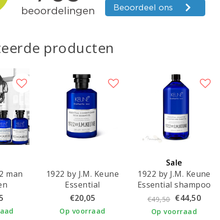
teerde producten
Sale
22 man
1922 by J.M. Keune
1922 by J.M. Keune
en
Essential
Essential shampoo
orging
conditioner
1000ml
5
€20,05
€44,50
€49,50
raad
Op voorraad
Op voorraad