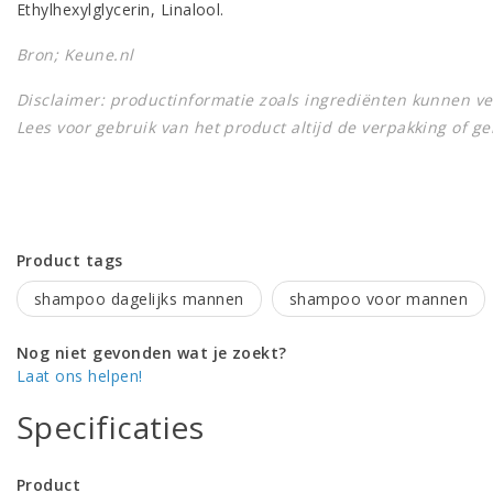
Ethylhexylglycerin, Linalool.
Bron; Keune.nl
Disclaimer: productinformatie zoals ingrediënten kunnen v
Lees voor gebruik van het product altijd de verpakking of g
Product tags
shampoo dagelijks mannen
shampoo voor mannen
Nog niet gevonden wat je zoekt?
Laat ons helpen!
Specificaties
Product