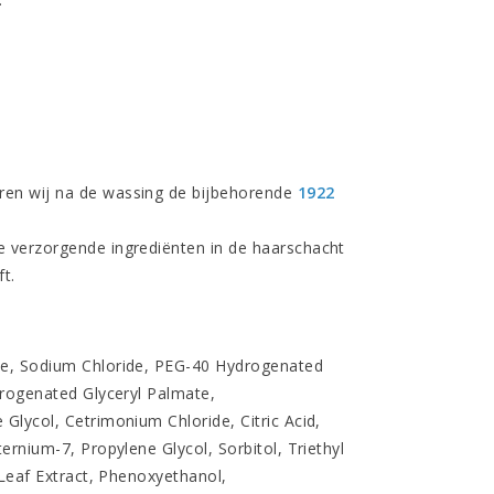
eren wij na de wassing de bijbehorende
1922
e verzorgende ingrediënten in de haarschacht
t.
ne, Sodium Chloride, PEG-40 Hydrogenated
drogenated Glyceryl Palmate,
lycol, Cetrimonium Chloride, Citric Acid,
rnium-7, Propylene Glycol, Sorbitol, Triethyl
 Leaf Extract, Phenoxyethanol,