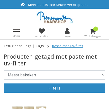
Meer dan 35 jaar Keune verkooppunt
0
Menu
Verlanglijst
Inloggen
Winkelwagen
Terug naar Tags
|
Tags
paste met uv-filter
Producten getagd met paste met
uv-filter
Filters