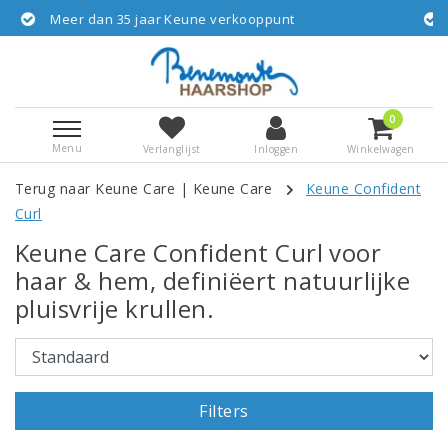
eune verkooppunt
Gratis verzending vanaf € 
0
Menu
Verlanglijst
Inloggen
Winkelwagen
Terug naar Keune Care
|
Keune Care
Keune Confident
Curl
Keune Care Confident Curl voor
haar & hem, definiëert natuurlijke
pluisvrije krullen.
Filters