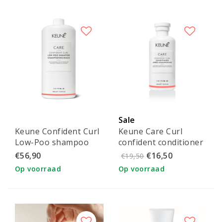
Sale
Keune Confident Curl
Keune Care Curl
Low-Poo shampoo
confident conditioner
250 ml
€56,90
€16,50
€19,50
Op voorraad
Op voorraad