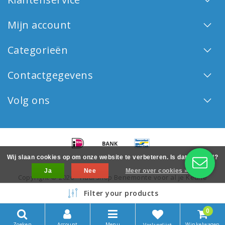
Mijn account
Categorieën
Contactgegevens
Volg ons
Wij slaan cookies op om onze website te verbeteren. Is dat akkoord?
Ja
Nee
Meer over cookies »
Copyright © 2026 - Haarshop Benemonte voor al je Keune
haarproducten - All rights reserved - Realization
InStijl Media
Filter your products
0
Zoeken
Account
Menu
Winkelwagen