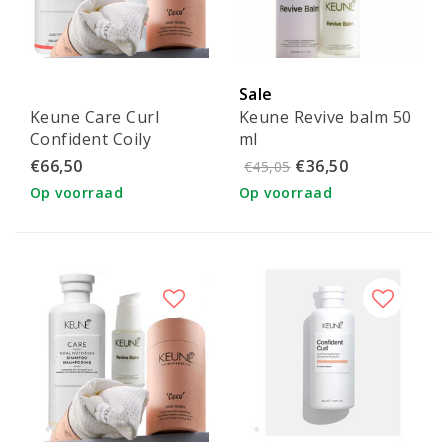
Sale
Keune Care Curl
Keune Revive balm 50
Confident Coily
ml
combi-pack &
€66,50
€36,50
€45,05
hairtowel
Op voorraad
Op voorraad