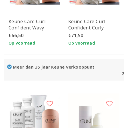
Keune Care Curl
Keune Care Curl
Confident Wavy
Confident Curly
combi-pack &
combi-pack &
€66,50
€71,50
hairtowel
hairtowel
Op voorraad
Op voorraad
 Keune verkooppunt
Gratis verzending vanaf €