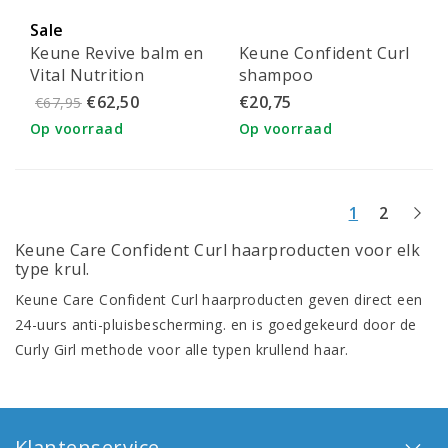
Sale
Keune Revive balm en
Keune Confident Curl
Vital Nutrition
shampoo
shampoo combipack
€62,50
€20,75
€67,95
Op voorraad
Op voorraad
1
2
Keune Care Confident Curl haarproducten voor elk
type krul.
Keune Care Confident Curl haarproducten geven direct een
24-uurs anti-pluisbescherming. en is goedgekeurd door de
Curly Girl methode voor alle typen krullend haar.
Klantenservice