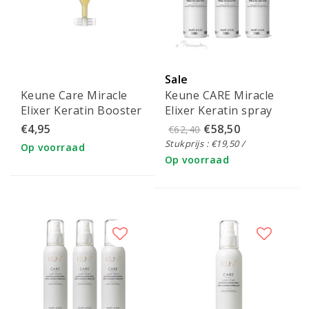
Sale
Keune Care Miracle
Keune CARE Miracle
Elixer Keratin Booster
Elixer Keratin spray
ampul 2ml
3x140ml
€4,95
€58,50
€62,40
Stukprijs : €19,50 /
Op voorraad
Op voorraad