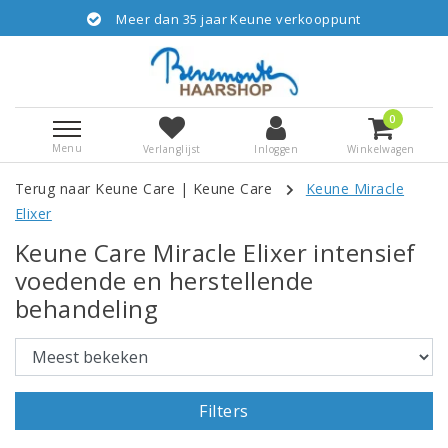
Meer dan 35 jaar Keune verkooppunt
0
Menu
Verlanglijst
Inloggen
Winkelwagen
Terug naar Keune Care
|
Keune Care
Keune Miracle
Elixer
Keune Care Miracle Elixer intensief
voedende en herstellende
behandeling
Filters