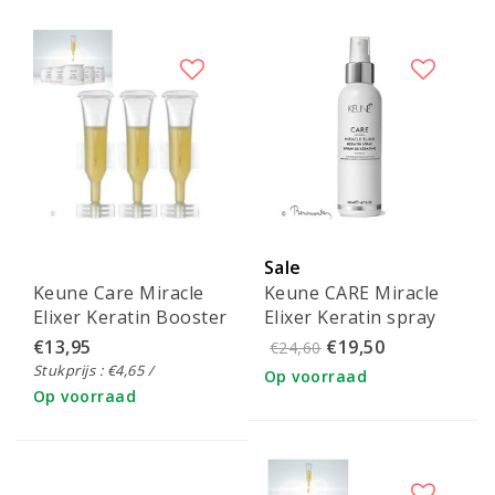
Sale
Keune Care Miracle
Keune CARE Miracle
Elixer Keratin Booster
Elixer Keratin spray
3x2ml
140ml
€13,95
€19,50
€24,60
Stukprijs : €4,65 /
Op voorraad
Op voorraad