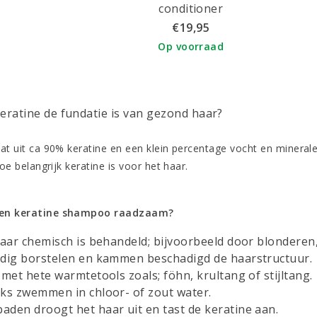
conditioner
€19,95
Op voorraad
keratine de fundatie is van gezond haar?
aat uit ca 90% keratine en een klein percentage vocht en minerale
 hoe belangrijk keratine is voor het haar.
een keratine shampoo raadzaam?
haar chemisch is behandeld; bijvoorbeeld door blonderen
ldig borstelen en kammen beschadigd de haarstructuur.
 met hete warmtetools zoals; föhn, krultang of stijltang.
jks zwemmen in chloor- of zout water.
aden droogt het haar uit en tast de keratine aan.