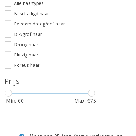
Alle haartypes
Beschadigd haar
Extreem droog/dof haar
Dik/grof haar
Droog haar
Pluizig haar
Poreus haar
Statisch/Springerig haar
Prijs
Min: €
0
Max: €
75