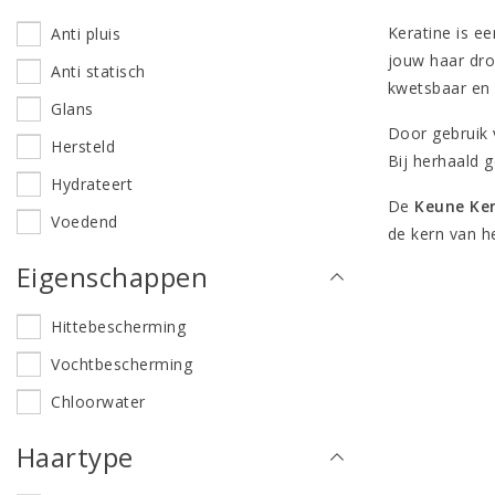
Keratine is e
Anti pluis
jouw haar dro
Anti statisch
kwetsbaar en 
Glans
Door gebruik 
Hersteld
Bij herhaald 
Hydrateert
De
Keune Ke
Voedend
de kern van h
Eigenschappen
Hittebescherming
Vochtbescherming
Chloorwater
Haartype