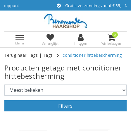
ppunt
Gratis verzending vanaf € 55,-- NL via
0
Menu
Verlanglijst
Inloggen
Winkelwagen
Terug naar Tags
|
Tags
conditioner hittebescherming
Producten getagd met conditioner
hittebescherming
Filters