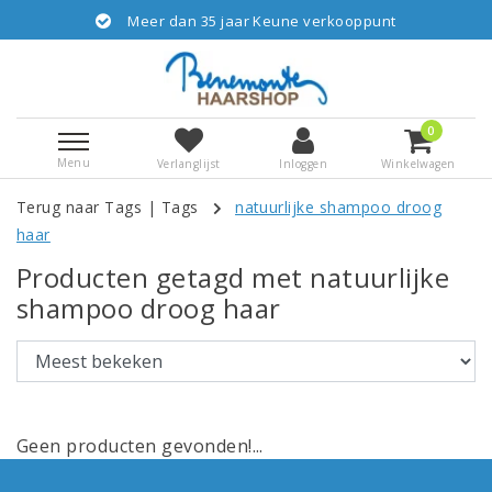
Meer dan 35 jaar Keune verkooppunt
0
Menu
Verlanglijst
Inloggen
Winkelwagen
Terug naar Tags
|
Tags
natuurlijke shampoo droog
haar
Producten getagd met natuurlijke
shampoo droog haar
Geen producten gevonden!...