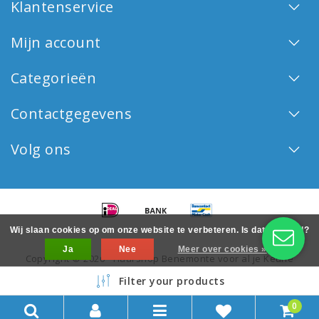
Klantenservice
Mijn account
Categorieën
Contactgegevens
Volg ons
Wij slaan cookies op om onze website te verbeteren. Is dat akkoord?
Ja
Nee
Meer over cookies »
Copyright © 2026 - Haarshop Benemonte voor al je Keune
haarproducten - All rights reserved - Realization
InStijl Media
Filter your products
0