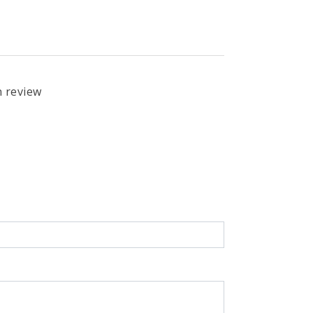
n review
l