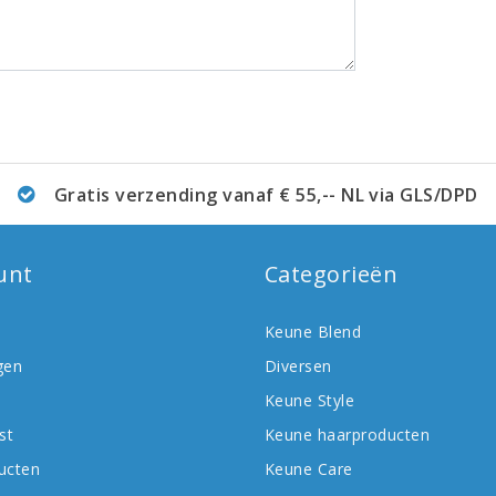
Gratis verzending vanaf € 55,-- NL via GLS/DPD
unt
Categorieën
Keune Blend
gen
Diversen
Keune Style
st
Keune haarproducten
ducten
Keune Care