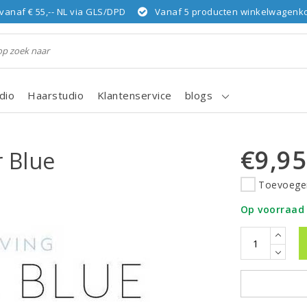
vanaf € 55,-- NL via GLS/DPD
Vanaf 5 producten winkelwagenkor
dio
Haarstudio
Klantenservice
blogs
€9,95
 Blue
Toevoegen
Op voorraad