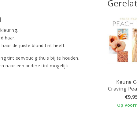
Gerela
l
kleuring.
rd haar.
haar de juiste blond tint heeft.
ving tint eenvoudig thuis bij te houden.
en naar een andere tint mogelijk.
Keune C
Craving Pea
€9,9
Op voor