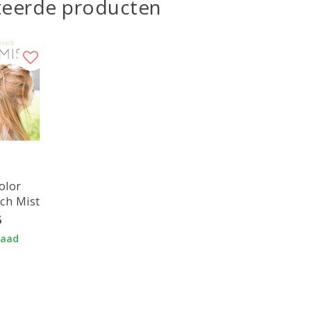
teerde producten
olor
ch Mist
5
raad