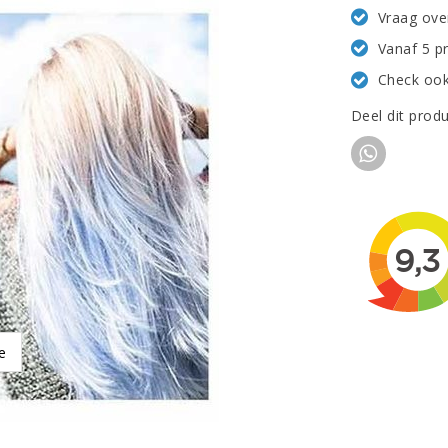
Vraag ove
Vanaf 5 p
Check ook
Deel dit prod
e