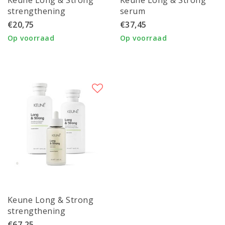
strengthening
serum
shampoo
€20,75
€37,45
Op voorraad
Op voorraad
Keune Long & Strong
strengthening
shampoo, conditioner
€67,25