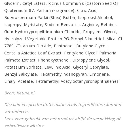
Glycerin, Cetyl Esters, Ricinus Communis (Castor) Seed Oil,
Quaternium-87, Parfum (Fragrance), Citric Acid,
Butyrospermum Parkii (Shea) Butter, Isopropyl Alcohol,
Isopropyl Myristate, Sodium Benzoate, Arginine, Betaine,
Guar Hydroxypropyltrimonium Chloride, Propylene Glycol,
Hydrolyzed Vegetable Protein PG-Propyl Silanetriol, Mica, CI
77891/Titanium Dioxide, Panthenol, Butylene Glycol,
Centella Asiatica Leaf Extract, Pentylene Glycol, Palmaria
Palmata Extract, Phenoxyethanol, Dipropylene Glycol,
Potassium Sorbate, Levulinic Acid, Glyceryl Caprylate,
Benzyl Salicylate, Hexamethylindanopyran, Limonene,
Linalyl Acetate, Tetramethyl Acetyloctahydronaphthalenes.
Bron; Keune.nl
Disclaimer: productinformatie zoals ingrediënten kunnen
veranderen.
Lees voor gebruik van het product altijd de verpakking of
gebruiksaanwijzing.