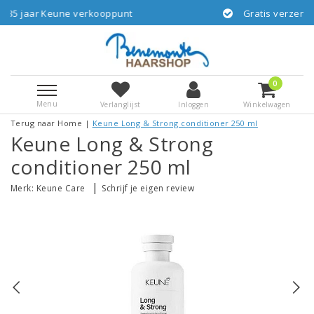
punt
Gratis verzending vanaf € 55,-- NL via G
0
Menu
Verlanglijst
Inloggen
Winkelwagen
Terug naar Home
|
Keune Long & Strong conditioner 250 ml
Keune Long & Strong
conditioner 250 ml
|
Merk:
Keune Care
Schrijf je eigen review