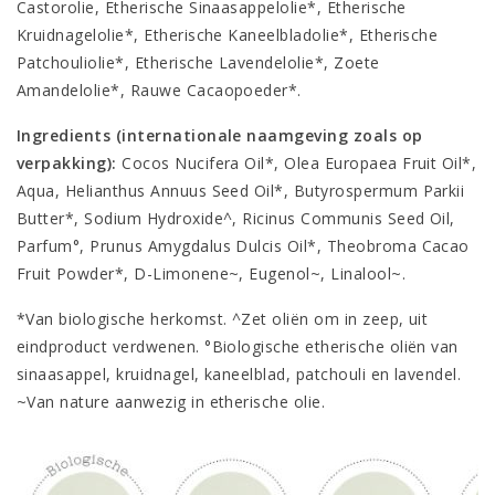
Castorolie, Etherische Sinaasappelolie*, Etherische
Kruidnagelolie*, Etherische Kaneelbladolie*, Etherische
Patchouliolie*, Etherische Lavendelolie*, Zoete
Amandelolie*, Rauwe Cacaopoeder*.
Ingredients (internationale naamgeving zoals op
verpakking):
Cocos Nucifera Oil*, Olea Europaea Fruit Oil*,
Aqua, Helianthus Annuus Seed Oil*, Butyrospermum Parkii
Butter*, Sodium Hydroxide^, Ricinus Communis Seed Oil,
Parfum°, Prunus Amygdalus Dulcis Oil*, Theobroma Cacao
Fruit Powder*, D-Limonene~, Eugenol~, Linalool~.
*Van biologische herkomst. ^Zet oliën om in zeep, uit
eindproduct verdwenen. °Biologische etherische oliën van
sinaasappel, kruidnagel, kaneelblad, patchouli en lavendel.
~Van nature aanwezig in etherische olie.