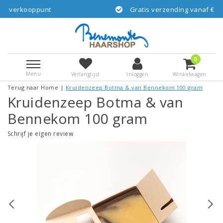
Gratis verzending vanaf € 55,-- NL via GLS/DP
0
Menu
Verlanglijst
Inloggen
Winkelwagen
Terug naar Home
|
Kruidenzeep Botma & van Bennekom 100 gram
Kruidenzeep Botma & van
Bennekom 100 gram
Schrijf je eigen review