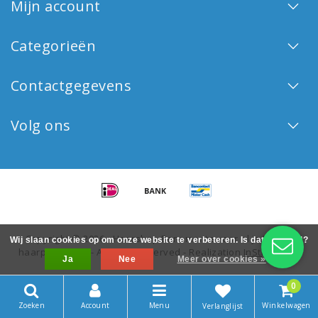
Mijn account
Categorieën
Contactgegevens
Volg ons
Copyright © 2026 - Haarshop Benemonte voor al je Keune
Wij slaan cookies op om onze website te verbeteren. Is dat akkoord?
haarproducten - All rights reserved - Realization
InStijl Media
Ja
Nee
Meer over cookies »
0
Zoeken
Account
Menu
Winkelwagen
Verlanglijst