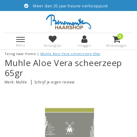
eer dan 35 jaar Keune verkooppunt
Gratis v
0
Menu
Verlanglijst
Inloggen
Winkelwagen
Terug naar Home
|
Muhle Aloe Vera scheerzeep 65gr
Muhle Aloe Vera scheerzeep
65gr
|
Merk:
Muhle
Schrijf je eigen review