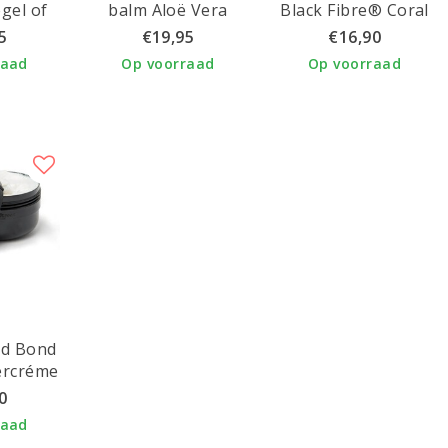
gel of
balm Aloë Vera
Black Fibre® Coral
piegel
100ml
5
€19,95
€16,90
raad
Op voorraad
Op voorraad
ld Bond
ercréme
est
0
raad