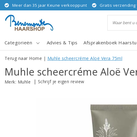
Meer dan 35 jaar Keune verkooppunt
Gratis verzending 
Categorieën
Advies & Tips
Afsprakenboek Haarstu
Terug naar Home
|
Muhle scheercréme Aloë Vera 75ml
Muhle scheercréme Aloë Ve
|
Schrijf je eigen review
Merk:
Muhle