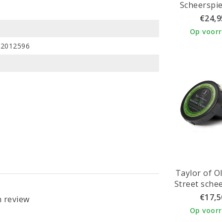
Scheerspie
make up s
€24,9
Op voor
82012596
Taylor of O
Street sche
Lime Z
€17,5
n review
Op voor