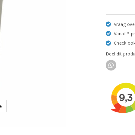
Vraag ove
Vanaf 5 p
Check ook
Deel dit prod
e