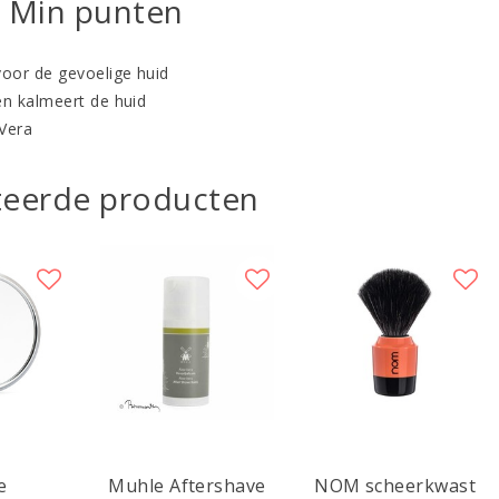
n Min punten
voor de gevoelige huid
en kalmeert de huid
Vera
teerde producten
e
Muhle Aftershave
NOM scheerkwast