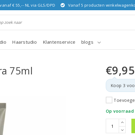
vanaf € 55,-- NL via GLS/DPD
Vanaf 5 producten winkelwagenkor
dio
Haarstudio
Klantenservice
blogs
€9,95
ra 75ml
Koop 3 voo
Toevoegen
Op voorraad