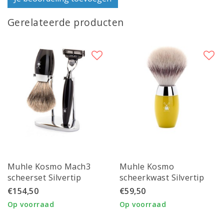
Gerelateerde producten
Muhle Kosmo Mach3
Muhle Kosmo
scheerset Silvertip
scheerkwast Silvertip
Fibre® scheerkwast,
Fibre®
€154,50
€59,50
zwart edelhars
Op voorraad
Op voorraad