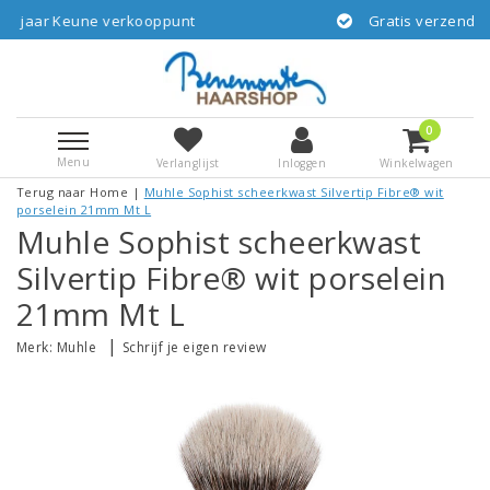
oppunt
Gratis verzending vanaf € 55,-- NL vi
0
Menu
Verlanglijst
Inloggen
Winkelwagen
Terug naar Home
|
Muhle Sophist scheerkwast Silvertip Fibre® wit
porselein 21mm Mt L
Muhle Sophist scheerkwast
Silvertip Fibre® wit porselein
21mm Mt L
|
Merk:
Muhle
Schrijf je eigen review