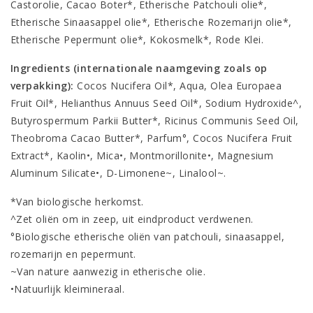
Castorolie, Cacao Boter*, Etherische Patchouli olie*,
Etherische Sinaasappel olie*, Etherische Rozemarijn olie*,
Etherische Pepermunt olie*, Kokosmelk*, Rode Klei.
Ingredients (internationale naamgeving zoals op
verpakking):
Cocos Nucifera Oil*, Aqua, Olea Europaea
Fruit Oil*, Helianthus Annuus Seed Oil*, Sodium Hydroxide^,
Butyrospermum Parkii Butter*, Ricinus Communis Seed Oil,
Theobroma Cacao Butter*, Parfum°, Cocos Nucifera Fruit
Extract*, Kaolin•, Mica•, Montmorillonite•, Magnesium
Aluminum Silicate•, D-Limonene~, Linalool~.
*Van biologische herkomst.
^Zet oliën om in zeep, uit eindproduct verdwenen.
°Biologische etherische oliën van patchouli, sinaasappel,
rozemarijn en pepermunt.
~Van nature aanwezig in etherische olie.
•Natuurlijk kleimineraal.