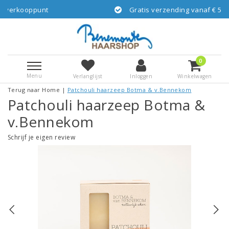
Gratis verzending vanaf € 55,-- NL via GLS/DPD
0
Menu
Verlanglijst
Inloggen
Winkelwagen
Terug naar Home
|
Patchouli haarzeep Botma & v.Bennekom
Patchouli haarzeep Botma &
v.Bennekom
Schrijf je eigen review