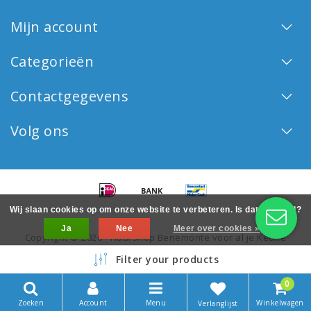
Mijn account
Categorieën
Contactgegevens
Volg ons
Wij slaan cookies op om onze website te verbeteren. Is dat akkoord?
Ja
Nee
Meer over cookies »
Copyright © 2026 - Haarshop Benemonte voor al je Keune
haarproducten - All rights reserved - Realization
InStijl Media
Filter your products
0
Zoeken
Account
Menu
Winkelwagen
Verlanglijst