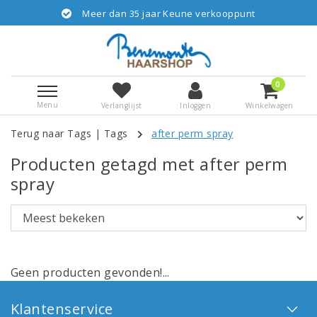
Meer dan 35 jaar Keune verkooppunt
0
Menu
Verlanglijst
Inloggen
Winkelwagen
Terug naar Tags
|
Tags
after perm spray
Producten getagd met after perm
spray
Geen producten gevonden!...
Klantenservice