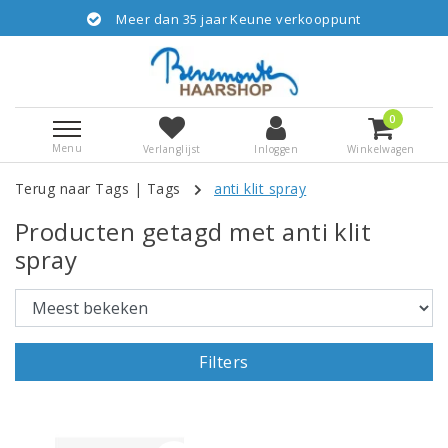
Meer dan 35 jaar Keune verkooppunt
0
Menu
Verlanglijst
Inloggen
Winkelwagen
Terug naar Tags
|
Tags
anti klit spray
Producten getagd met anti klit
spray
Filters