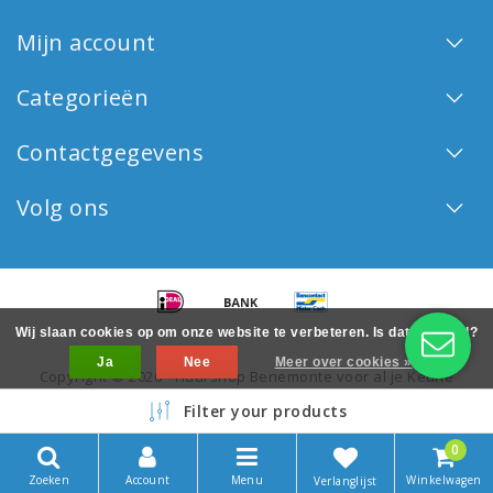
Mijn account
Categorieën
Contactgegevens
Volg ons
Wij slaan cookies op om onze website te verbeteren. Is dat akkoord?
Ja
Nee
Meer over cookies »
Copyright © 2026 - Haarshop Benemonte voor al je Keune
haarproducten - All rights reserved - Realization
InStijl Media
Filter your products
0
Zoeken
Account
Menu
Winkelwagen
Verlanglijst