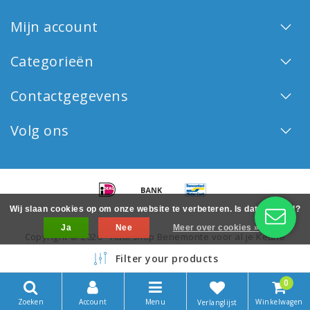
Mijn account
Categorieën
Contactgegevens
Volg ons
Wij slaan cookies op om onze website te verbeteren. Is dat akkoord?
Ja
Nee
Meer over cookies »
Copyright © 2026 - Haarshop Benemonte voor al je Keune
haarproducten - All rights reserved - Realization
InStijl Media
Filter your products
0
Zoeken
Account
Menu
Winkelwagen
Verlanglijst