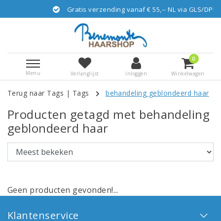
Gratis verzending vanaf € 55,-- NL via GLS/DPD
0
Menu
Verlanglijst
Inloggen
Winkelwagen
Terug naar Tags
|
Tags
behandeling geblondeerd haar
Producten getagd met behandeling
geblondeerd haar
Geen producten gevonden!...
Klantenservice