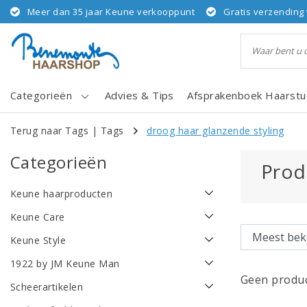
Meer dan 35 jaar Keune verkooppunt
Gratis verzending 
Categorieën
Advies & Tips
Afsprakenboek Haarstu
Terug naar Tags
|
Tags
droog haar glanzende styling
Categorieën
Prod
Keune haarproducten
Keune Care
Keune Style
1922 by JM Keune Man
Geen produc
Scheerartikelen