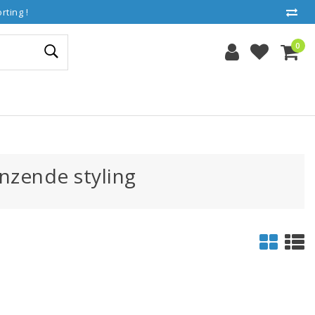
ting !
0
nzende styling