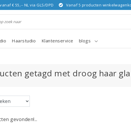
vanaf € 55,-- NL via GLS/DPD
Vanaf 5 producten winkelwagenkor
dio
Haarstudio
Klantenservice
blogs
ucten getagd met droog haar gla
ten gevonden!...