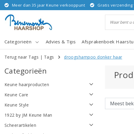
Meer dan 35 jaar Keune verkooppunt
Gratis verzending 
Categorieën
Advies & Tips
Afsprakenboek Haarstu
Terug naar Tags
|
Tags
droogshampoo donker haar
Categorieën
Prod
Keune haarproducten
Keune Care
Keune Style
1922 by JM Keune Man
Scheerartikelen