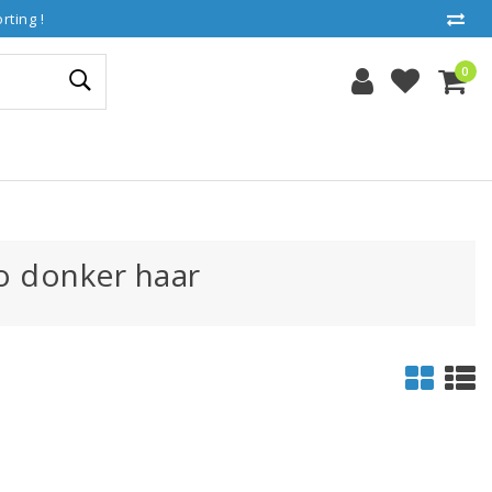
ting !
0
 donker haar