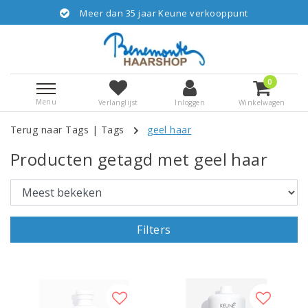
Meer dan 35 jaar Keune verkooppunt
0
Menu
Verlanglijst
Inloggen
Winkelwagen
Terug naar Tags
|
Tags
geel haar
Producten getagd met geel haar
Filters