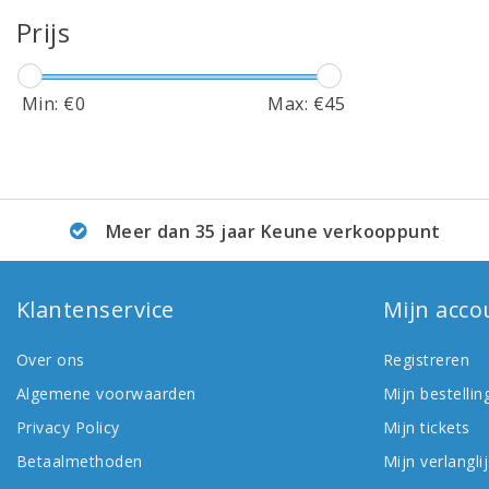
Prijs
Min: €
0
Max: €
45
Meer dan 35 jaar Keune verkooppunt
Klantenservice
Mijn acco
Over ons
Registreren
Algemene voorwaarden
Mijn bestellin
Privacy Policy
Mijn tickets
Betaalmethoden
Mijn verlanglij