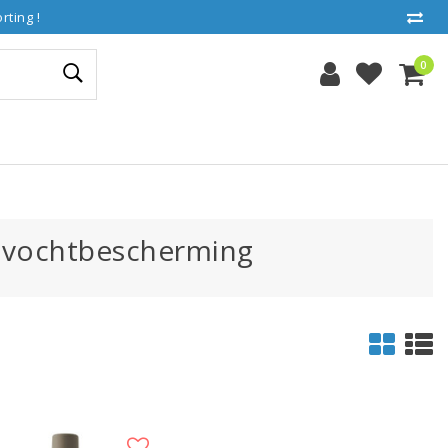
ting !
0
 vochtbescherming