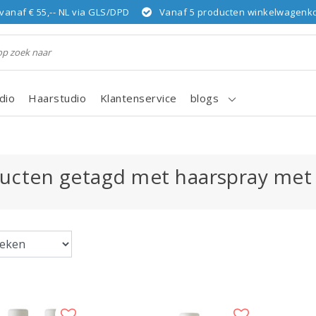
vanaf € 55,-- NL via GLS/DPD
Vanaf 5 producten winkelwagenkor
dio
Haarstudio
Klantenservice
blogs
ucten getagd met haarspray met