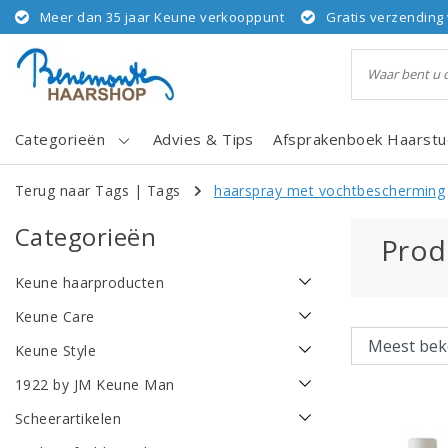
Meer dan 35 jaar Keune verkooppunt
Gratis verzending 
Categorieën
Advies & Tips
Afsprakenboek Haarstu
Terug naar Tags
|
Tags
haarspray met vochtbescherming
Categorieën
Prod
Keune haarproducten
Keune Care
Keune Style
1922 by JM Keune Man
Scheerartikelen