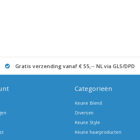
Gratis verzending vanaf € 55,-- NL via GLS/DPD
unt
Categorieën
Keune Blend
gen
Diversen
Keune Style
st
Keune haarproducten