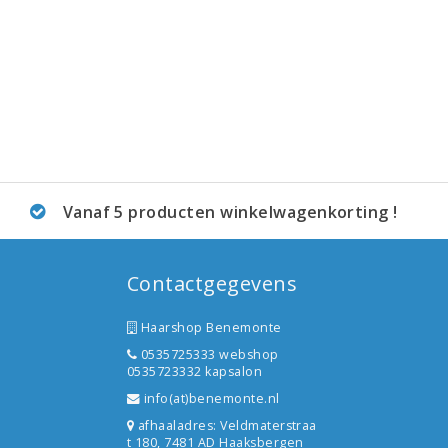
Vanaf 5 producten winkelwagenkorting !
Contactgegevens
Haarshop Benemonte
0535725333 webshop
0535723332 kapsalon
info(at)benemonte.nl
afhaaladres: Veldmaterstraa
t 180, 7481 AD Haaksbergen