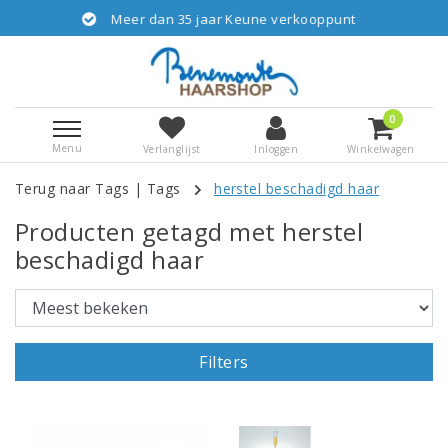
Meer dan 35 jaar Keune verkooppunt
Gr
0
Menu
Verlanglijst
Inloggen
Winkelwagen
Terug naar Tags
|
Tags
herstel beschadigd haar
Producten getagd met herstel
beschadigd haar
Filters