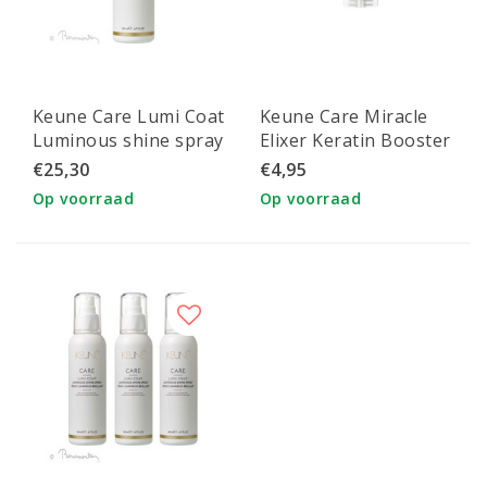
Keune Care Lumi Coat
Keune Care Miracle
Luminous shine spray
Elixer Keratin Booster
ampul 2ml
€25,30
€4,95
Op voorraad
Op voorraad