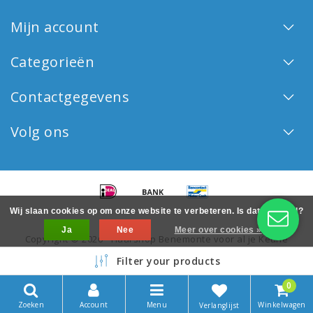
Mijn account
Categorieën
Contactgegevens
Volg ons
Wij slaan cookies op om onze website te verbeteren. Is dat akkoord?
Ja
Nee
Meer over cookies »
Copyright © 2026 - Haarshop Benemonte voor al je Keune
haarproducten - All rights reserved - Realization
InStijl Media
Filter your products
0
Zoeken
Account
Menu
Winkelwagen
Verlanglijst