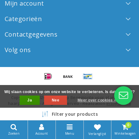
Mijn account
Categorieën
Contactgegevens
Volg ons
Wij slaan cookies op om onze website te verbeteren. Is dat akkoord?
Copyright © 2026 - Haarshop Benemonte voor al je Keune
Ja
Nee
Meer over cookies »
haarproducten - All rights reserved - Realization
InStijl Media
Filter your products
0
Zoeken
Account
Menu
Winkelwagen
Verlanglijst