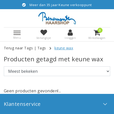
Meer dan 35 jaar Keune verkooppunt
0
Menu
Verlanglijst
Inloggen
Winkelwagen
Terug naar Tags
|
Tags
keune wax
Producten getagd met keune wax
Geen producten gevonden!...
Klantenservice