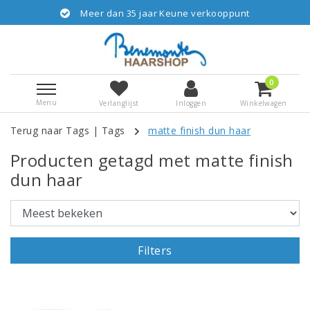
Meer dan 35 jaar Keune verkooppunt
0
Menu
Verlanglijst
Inloggen
Winkelwagen
Terug naar Tags
|
Tags
matte finish dun haar
Producten getagd met matte finish
dun haar
Filters