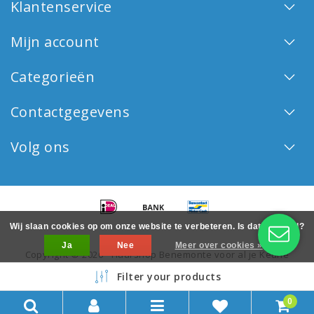
Klantenservice
Mijn account
Categorieën
Contactgegevens
Volg ons
Wij slaan cookies op om onze website te verbeteren. Is dat akkoord?
Ja
Nee
Meer over cookies »
Copyright © 2026 - Haarshop Benemonte voor al je Keune
haarproducten - All rights reserved - Realization
InStijl Media
Filter your products
0