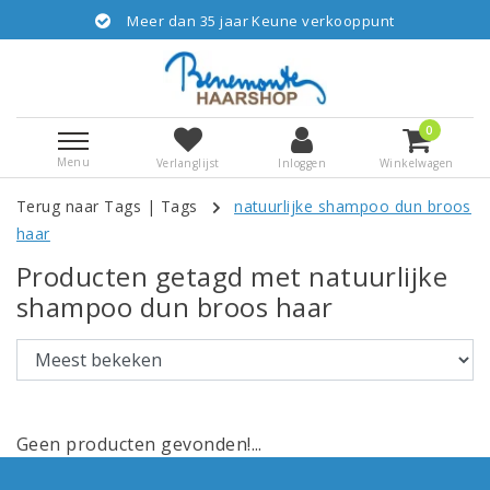
Meer dan 35 jaar Keune verkooppunt
0
Menu
Verlanglijst
Inloggen
Winkelwagen
Terug naar Tags
|
Tags
natuurlijke shampoo dun broos
haar
Producten getagd met natuurlijke
shampoo dun broos haar
Geen producten gevonden!...