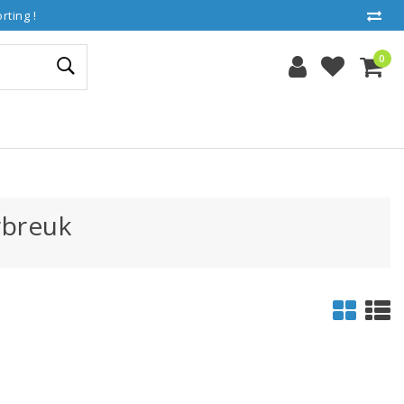
ting !
0
rbreuk