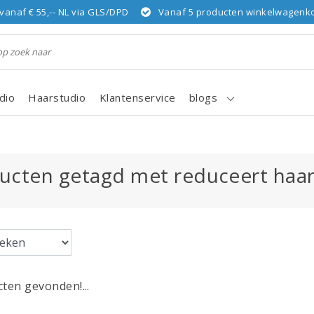
vanaf € 55,-- NL via GLS/DPD
Vanaf 5 producten winkelwagenkor
dio
Haarstudio
Klantenservice
blogs
ucten getagd met reduceert haa
ten gevonden!...