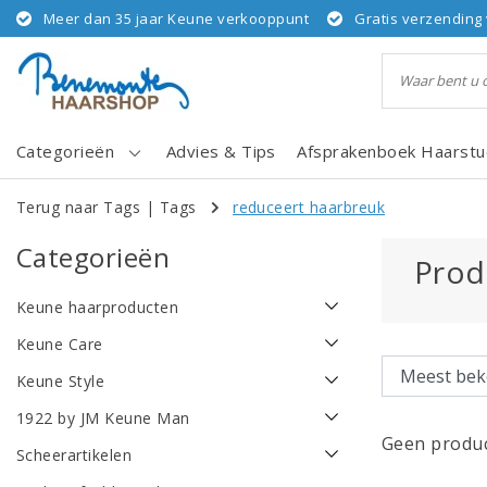
Meer dan 35 jaar Keune verkooppunt
Gratis verzending 
Categorieën
Advies & Tips
Afsprakenboek Haarstu
Terug naar Tags
|
Tags
reduceert haarbreuk
Categorieën
Prod
Keune haarproducten
Keune Care
Keune Style
1922 by JM Keune Man
Geen produc
Scheerartikelen