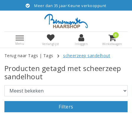
Meer dan 35 jaar Keune verkooppunt
0
Menu
Verlanglijst
Inloggen
Winkelwagen
Terug naar Tags
|
Tags
scheerzeep sandelhout
Producten getagd met scheerzeep
sandelhout
Filters