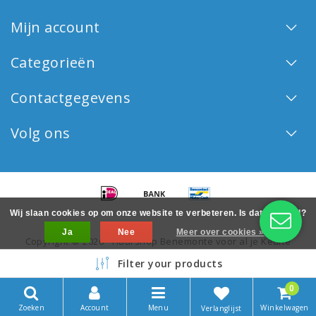
Mijn account
Categorieën
Contactgegevens
Volg ons
Wij slaan cookies op om onze website te verbeteren. Is dat akkoord?
Ja
Nee
Meer over cookies »
Copyright © 2026 - Haarshop Benemonte voor al je Keune
haarproducten - All rights reserved - Realization
InStijl Media
Filter your products
0
Zoeken
Account
Menu
Winkelwagen
Verlanglijst