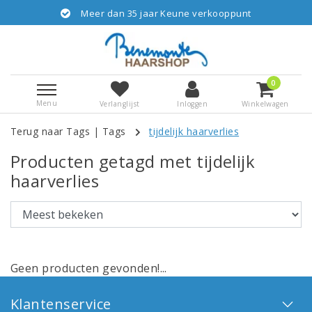
Meer dan 35 jaar Keune verkooppunt
0
Menu
Verlanglijst
Inloggen
Winkelwagen
Terug naar Tags
|
Tags
tijdelijk haarverlies
Producten getagd met tijdelijk
haarverlies
Geen producten gevonden!...
Klantenservice