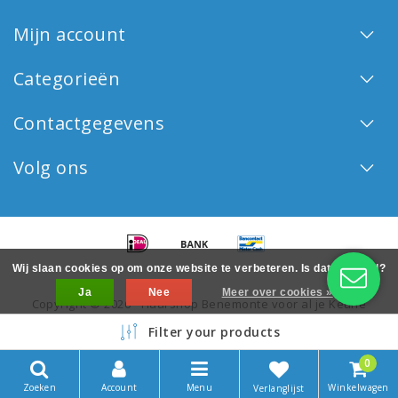
Mijn account
Categorieën
Contactgegevens
Volg ons
Wij slaan cookies op om onze website te verbeteren. Is dat akkoord?
Ja
Nee
Meer over cookies »
Copyright © 2026 - Haarshop Benemonte voor al je Keune
haarproducten - All rights reserved - Realization
InStijl Media
Filter your products
0
Zoeken
Account
Menu
Winkelwagen
Verlanglijst