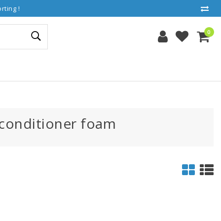
ting !
0
conditioner foam