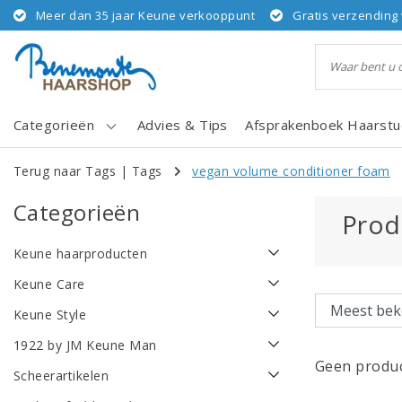
Meer dan 35 jaar Keune verkooppunt
Gratis verzending 
Categorieën
Advies & Tips
Afsprakenboek Haarstu
Terug naar Tags
|
Tags
vegan volume conditioner foam
Categorieën
Prod
Keune haarproducten
Keune Care
Keune Style
1922 by JM Keune Man
Geen produc
Scheerartikelen