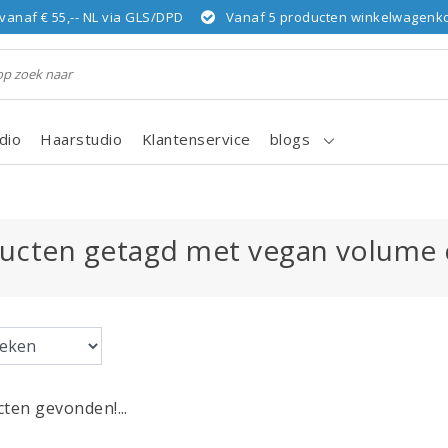
vanaf € 55,-- NL via GLS/DPD
Vanaf 5 producten winkelwagenkor
dio
Haarstudio
Klantenservice
blogs
ucten getagd met vegan volume 
ten gevonden!...