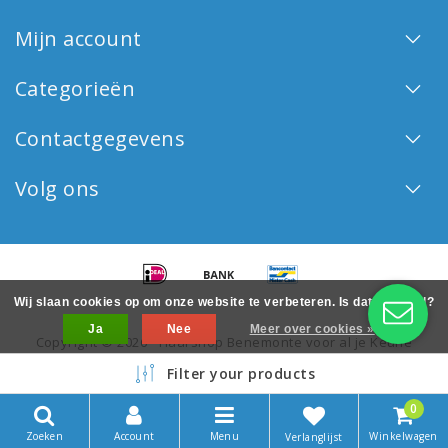
Mijn account
Categorieën
Contactgegevens
Volg ons
Wij slaan cookies op om onze website te verbeteren. Is dat akkoord?
Ja
Nee
Meer over cookies »
Copyright © 2026 - Haarshop Benemonte voor al je Keune
haarproducten - All rights reserved - Realization
InStijl Media
Filter your products
0
Zoeken
Account
Menu
Winkelwagen
Verlanglijst