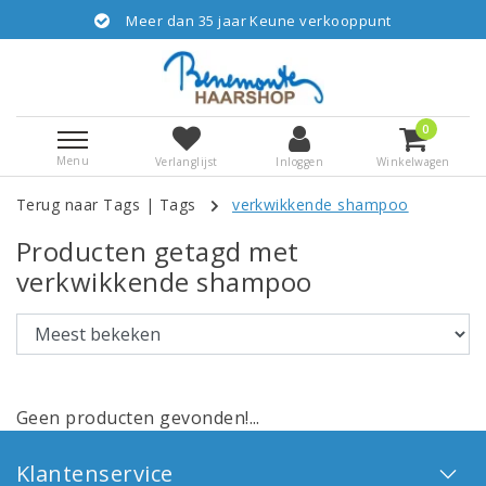
Meer dan 35 jaar Keune verkooppunt
0
Menu
Verlanglijst
Inloggen
Winkelwagen
Terug naar Tags
|
Tags
verkwikkende shampoo
Producten getagd met
verkwikkende shampoo
Geen producten gevonden!...
Klantenservice