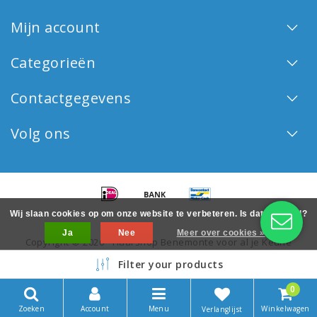
Mijn account
Categorieën
Contactgegevens
Volg ons
Wij slaan cookies op om onze website te verbeteren. Is dat akkoord?
Ja
Nee
Meer over cookies »
Copyright © 2026 - Haarshop Benemonte voor al je Keune
haarproducten - All rights reserved - Realization
InStijl Media
Filter your products
0
Zoeken
Account
Menu
Winkelwagen
Verlanglijst