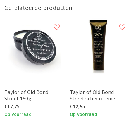
Gerelateerde producten
Taylor of Old Bond
Taylor of Old Bond
Street 150g
Street scheercreme
scheercreme Jermyn
Sensitive skin Jermyn St
€17,75
€12,95
Street Collection
College 75ml
Op voorraad
Op voorraad