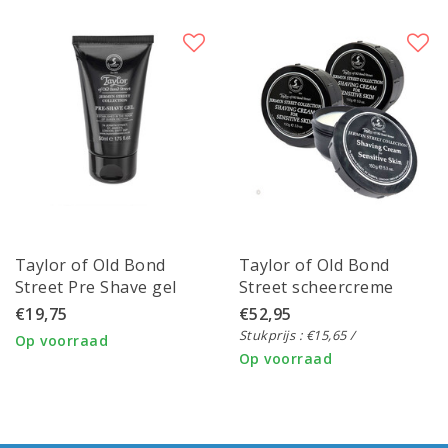
Taylor of Old Bond
Taylor of Old Bond
Street Pre Shave gel
Street scheercreme
Jermyn St College 50ml
Jermyn Street Collection
€19,75
€52,95
3x150gr
Stukprijs : €15,65 /
Op voorraad
Op voorraad