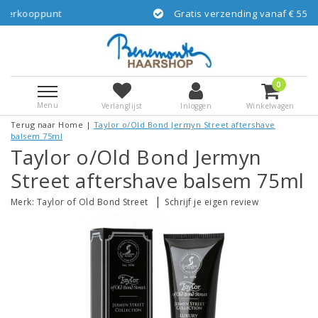
Gratis verzending vanaf € 55,-- NL via GLS/DPD
0
Menu
Verlanglijst
Inloggen
Winkelwagen
Terug naar Home
|
Taylor o/Old Bond Jermyn Street aftershave
balsem 75ml
Taylor o/Old Bond Jermyn
Street aftershave balsem 75ml
|
Merk:
Taylor of Old Bond Street
Schrijf je eigen review