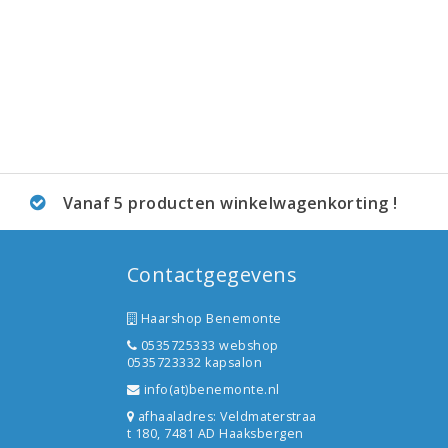
Vanaf 5 producten winkelwagenkorting !
Contactgegevens
Haarshop Benemonte
0535725333 webshop
0535723332 kapsalon
info(at)benemonte.nl
afhaaladres: Veldmaterstraa
t 180, 7481 AD Haaksbergen