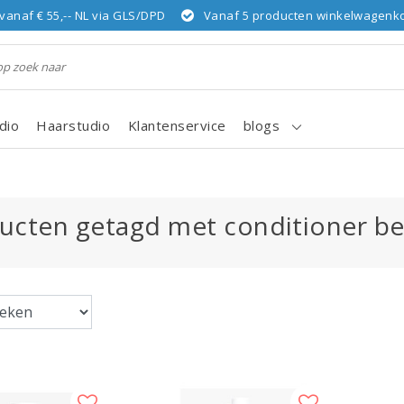
vanaf € 55,-- NL via GLS/DPD
Vanaf 5 producten winkelwagenkor
dio
Haarstudio
Klantenservice
blogs
ucten getagd met conditioner be