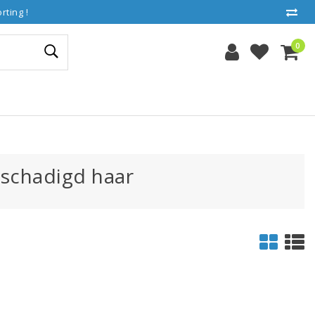
ting !
0
schadigd haar