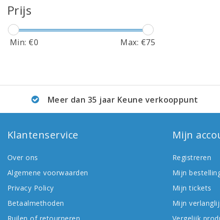
Prijs
Min: €
0
Max: €
75
Meer dan 35 jaar Keune verkooppunt
Klantenservice
Mijn acco
Over ons
Registreren
Algemene voorwaarden
Mijn bestellin
Privacy Policy
Mijn tickets
Betaalmethoden
Mijn verlanglij
Ruilen of retourneren
Vergelijk pro