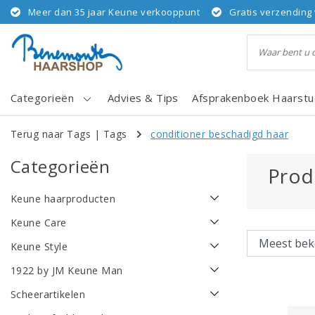
Meer dan 35 jaar Keune verkooppunt
Gratis verzending 
Categorieën
Advies & Tips
Afsprakenboek Haarstu
Terug naar Tags
|
Tags
conditioner beschadigd haar
Categorieën
Prod
Keune haarproducten
Keune Care
Keune Style
1922 by JM Keune Man
Scheerartikelen