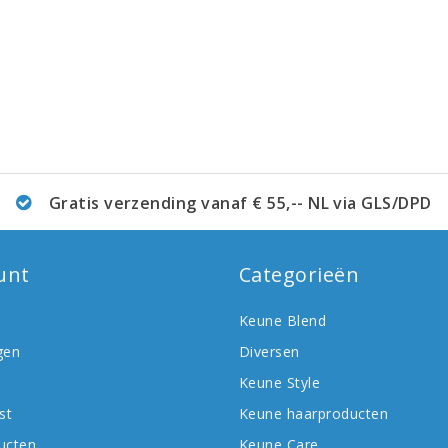
Gratis verzending vanaf € 55,-- NL via GLS/DPD
unt
Categorieën
Keune Blend
gen
Diversen
Keune Style
st
Keune haarproducten
ducten
Keune Care