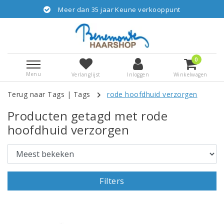
Meer dan 35 jaar Keune verkooppunt
0
Menu
Verlanglijst
Inloggen
Winkelwagen
Terug naar Tags
|
Tags
rode hoofdhuid verzorgen
Producten getagd met rode
hoofdhuid verzorgen
Filters