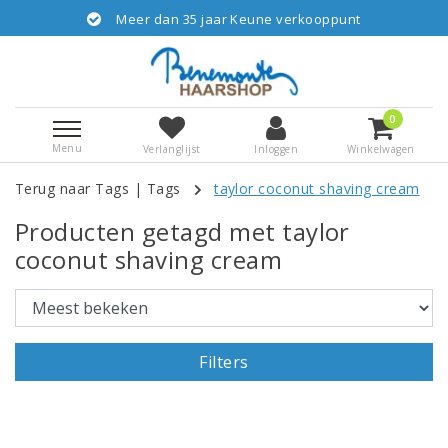
Meer dan 35 jaar Keune verkooppunt
0
Menu
Verlanglijst
Inloggen
Winkelwagen
Terug naar Tags
|
Tags
taylor coconut shaving cream
Producten getagd met taylor
coconut shaving cream
Filters